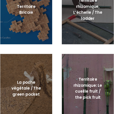
Territoire
Territoire
rhizomique,
Bricolé
L’échelle / The
ladder
Territoire
La poche
rhizomique: Le
végétale / The
cueille fruit /
green pocket
the pick fruit