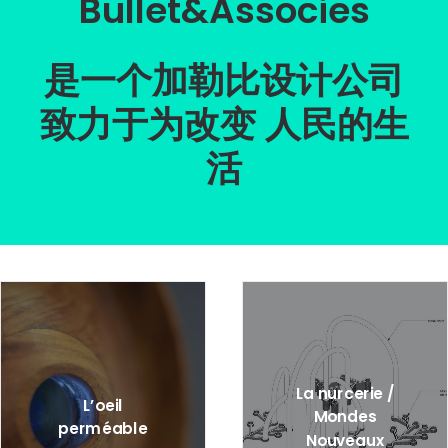
Bullet&Associes
是一个
加勒比
设计公司
致力于为改变 人民的生
活
La nurcerie /
L’oeil
Mondes
perméable
Nouveaux