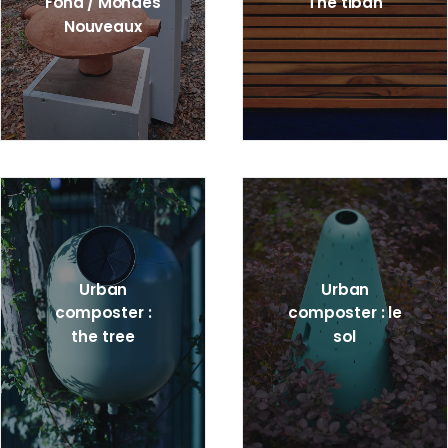
Fond / Mondes
The tiban
Nouveaux
Urban
Urban
composter :
composter : le
the tree
sol