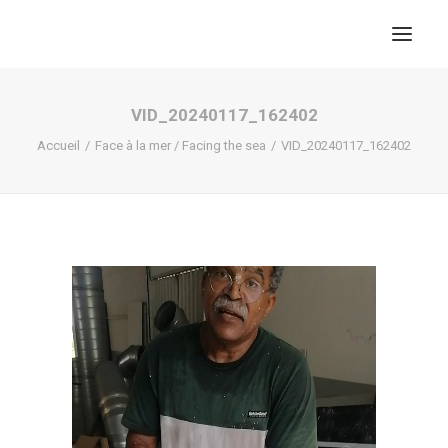
VID_20240117_162402
Accueil
Face à la mer / Facing the sea
VID_20240117_162402
RECHERCHE
PANIER