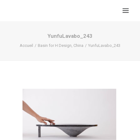
YunfuLavabo_243
Accueil
Basin for H Design, China
YunfuLavabo_243
RECHERCHE
PANIER