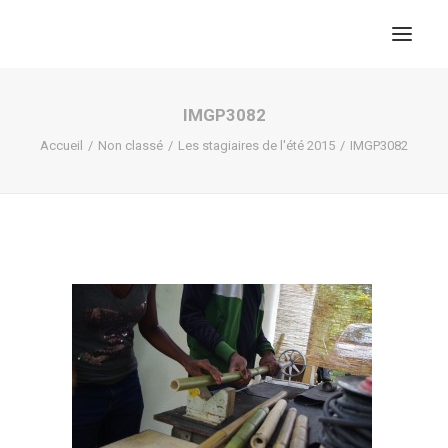
IMGP3082
Accueil
Non classé
Les stagiaires de l'été 2015
IMGP3082
RECHERCHE
PANIER