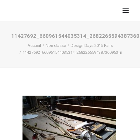
11427692_660961544035314_2682265594387360
Accueil
Non classé
Design Days 2015 Paris
11427692_660961544035314_2682265594387360953_n
RECHERCHE
PANIER